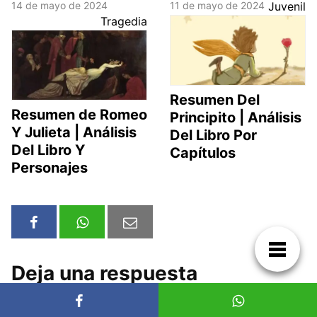
14 de mayo de 2024
11 de mayo de 2024
Juvenil
Tragedia
Resumen Del
Resumen de Romeo
Principito | Análisis
Y Julieta | Análisis
Del Libro Por
Del Libro Y
Capítulos
Personajes
Deja una respuesta
Tu dirección de correo electrónico no será publicada.
Los campos
obligatorios están marcados con
*